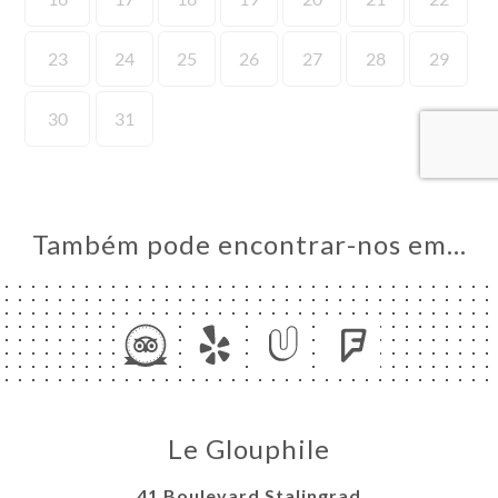
NA
AL
RVAR
ERIA
IAÇÃO
NU
ENSA
Também pode encontrar-nos em…
ACTO
Le Glouphile
41 Boulevard Stalingrad