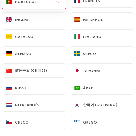
FRANCÊS
FRANCÊS
PORTUGUÊS
PORTUGUÊS
INGLÊS
INGLÊS
ESPANHOL
ESPANHOL
CATALÃO
CATALÃO
ITALIANO
ITALIANO
Le Glouphile
ALEMÃO
ALEMÃO
SUECO
SUECO
77 AVALIAÇÃO
简体中文 (CHINÊS)
简体中文 (CHINÊS)
JAPONÊS
JAPONÊS
RESTAURANT - BAR À VINS
RUSSO
RUSSO
ÁRABE
ÁRABE
41 Boulevard Stalingrad
06300 Nice France
한국어 (COREANO)
한국어 (COREANO)
NEERLANDÊS
NEERLANDÊS
CHECO
CHECO
GREGO
GREGO
Quem somos?