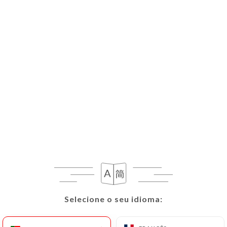
PT
MENU
Selecione o seu idioma:
Selecione o seu idioma:
Fechado hoje