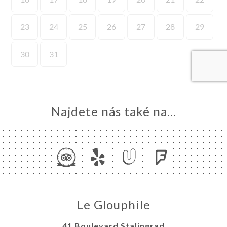
MŮ
VOVAT
ERIE
ENZE
ÍDKA
SK
Najdete nás také na...
TAKT
Le Glouphile
41 Boulevard Stalingrad