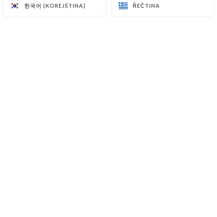
한국어 (KOREJŠTINA)
한국어 (KOREJŠTINA)
ŘEČTINA
ŘEČTINA
CS
NABÍDKA
/
DOMŮ
PODROBNOSTI O TISKU
Podrobnosti O Tisku