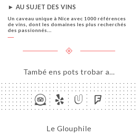
► AU SUJET DES VINS
RVAR
ERIA
Un caveau unique à Nice avec 1000 références
de vins, dont les domaines les plus recherchés
ENYES
des passionnés...
RTA
MSA
ACTAR
També ens pots trobar a…
Le Glouphile