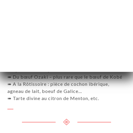
Au Glouphile, on goûte à l’Authentique !
En fonction des saisons, vous trouverez :
➠ Une Burrata Maison avec les fameuses tomates
non arrosées de Tanneron
➠ Un carpaccio de bœuf WAGYU en tranches
épaisses
➠ Un ris de veau que le Chef se refuse de blanchir
pour en garantir l’excellence
➠ De la pluma ibérique snackée et son gratin
dauphinois aux cèpes
➠ Du bœuf Ozaki – plus rare que le bœuf de Kobé
➠ A la Rôtissoire : pièce de cochon ibérique,
agneau de lait, boeuf de Galice...
➠ Tarte divine au citron de Menton, etc.
약
기