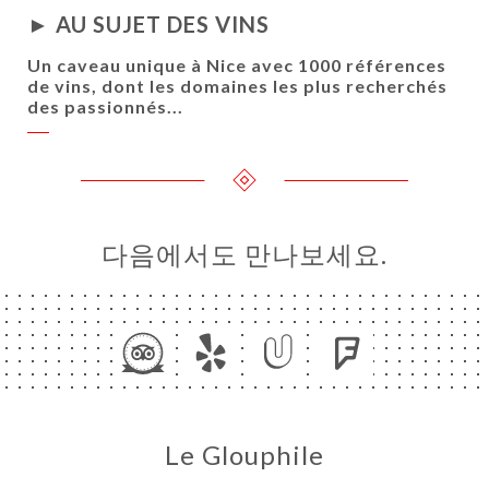
► AU SUJET DES VINS
러
Un caveau unique à Nice avec 1000 références
de vins, dont les domaines les plus recherchés
뷰
des passionnés...
뉴
론
도
락
다음에서도 만나보세요.
Le Glouphile