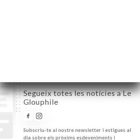
Dilluns
18:00-00:30
Dimarts
Tancat
Dimecres
Tancat
Dijous
18:00-00:30
Divendres
18:00-00:30
Dissabte
18:00-00:30
Diumenge
18:00-00:30
Segueix totes les notícies a Le
Glouphile
Subscriu-te al nostre newsletter i estigues al
dia sobre els pròxims esdeveniments i