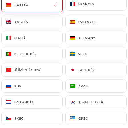
FRANCÈS
FRANCÈS
CATALÀ
CATALÀ
ANGLÈS
ANGLÈS
ESPANYOL
ESPANYOL
ITALIÀ
ITALIÀ
ALEMANY
ALEMANY
Le Glouphile
PORTUGUÈS
PORTUGUÈS
SUEC
SUEC
77 RESSENYA
简体中文 (XINÈS)
简体中文 (XINÈS)
JAPONÈS
JAPONÈS
RESTAURANT - BAR À VINS
41 Boulevard Stalingrad
RUS
RUS
ÀRAB
ÀRAB
06300 Nice France
한국어 (COREÀ)
한국어 (COREÀ)
HOLANDÈS
HOLANDÈS
TXEC
TXEC
GREC
GREC
Qui som?