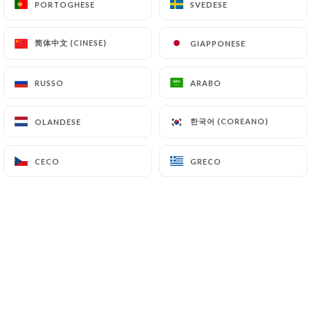
PORTOGHESE
PORTOGHESE
SVEDESE
SVEDESE
简体中文 (CINESE)
简体中文 (CINESE)
GIAPPONESE
GIAPPONESE
RUSSO
RUSSO
ARABO
ARABO
한국어 (COREANO)
한국어 (COREANO)
OLANDESE
OLANDESE
CECO
CECO
GRECO
GRECO