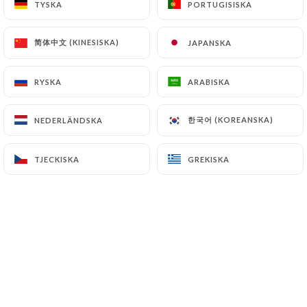
TYSKA
TYSKA
PORTUGISISKA
PORTUGISISKA
简体中文 (KINESISKA)
简体中文 (KINESISKA)
JAPANSKA
JAPANSKA
RYSKA
RYSKA
ARABISKA
ARABISKA
한국어 (KOREANSKA)
한국어 (KOREANSKA)
NEDERLÄNDSKA
NEDERLÄNDSKA
TJECKISKA
TJECKISKA
GREKISKA
GREKISKA