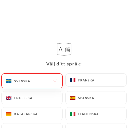
SV
MENY
/
HEM
GALLERI
Galleri
Välj ditt språk:
Välj ditt språk:
FRANSKA
FRANSKA
SVENSKA
SVENSKA
ENGELSKA
ENGELSKA
SPANSKA
SPANSKA
KATALANSKA
KATALANSKA
ITALIENSKA
ITALIENSKA