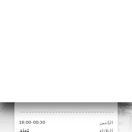
41 Boulevard
Stalingrad
06300 Nice France
الإثنين
18:00-00:30
الثلاثاء
مُغلق