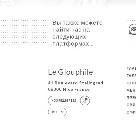
Вы также можете
найти нас на
следующих
платформах…
ГЛА
Le Glouphile
ГАЛ
41 Boulevard Stalingrad
ОТ
06300 Nice France
МЕ
ПРЕ
+33982287185
СВЯ
ОФИ
RU