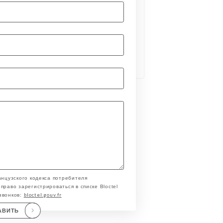
анцузского кодекса потребителя
право зарегистрироваться в списке Bloctel
bloctel.gouv.fr
звонков:
АВИТЬ