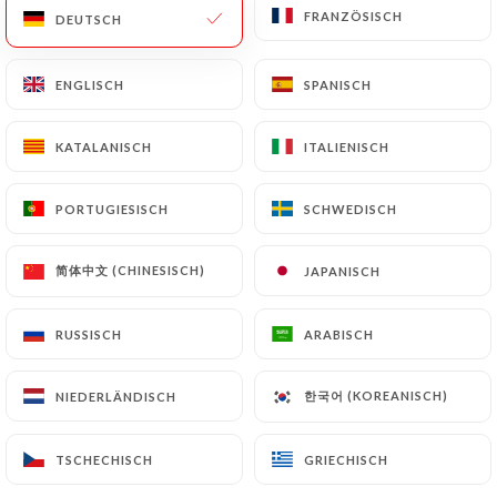
FRANZÖSISCH
FRANZÖSISCH
DEUTSCH
DEUTSCH
ENGLISCH
ENGLISCH
SPANISCH
SPANISCH
KATALANISCH
KATALANISCH
ITALIENISCH
ITALIENISCH
Le Glouphile
PORTUGIESISCH
PORTUGIESISCH
SCHWEDISCH
SCHWEDISCH
77 BEWERTUNG
简体中文 (CHINESISCH)
简体中文 (CHINESISCH)
JAPANISCH
JAPANISCH
RESTAURANT - BAR À VINS
41 Boulevard Stalingrad
RUSSISCH
RUSSISCH
ARABISCH
ARABISCH
06300 Nice France
한국어 (KOREANISCH)
한국어 (KOREANISCH)
NIEDERLÄNDISCH
NIEDERLÄNDISCH
TSCHECHISCH
TSCHECHISCH
GRIECHISCH
GRIECHISCH
Über uns