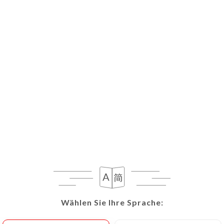
DE
MENÜ
Wählen Sie Ihre Sprache:
Wählen Sie Ihre Sprache:
Heute geschlossen